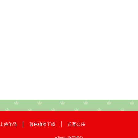
上傳作品
著色線稿下載
得獎公佈
+1today
投票平台