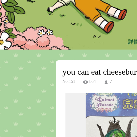
you can eat cheesebur
No.151
864
7