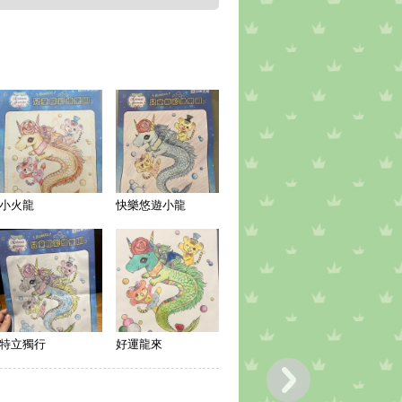
小火龍
快樂悠遊小龍
特立獨行
好運龍來