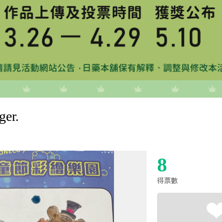
ger.
8
得票數