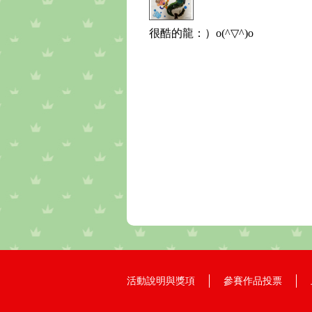
很酷的龍：）o(^▽^)o
活動說明與獎項
參賽作品投票