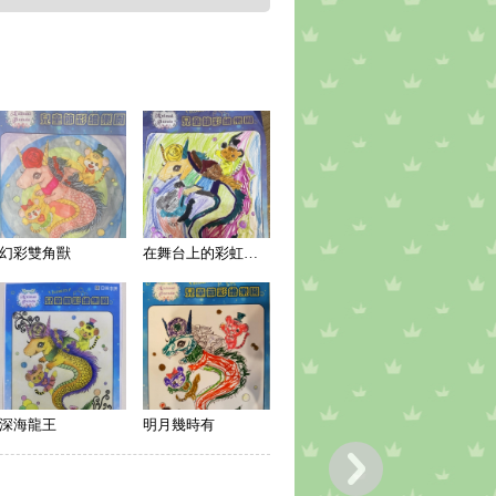
幻彩雙角獸
在舞台上的彩虹小馬
深海龍王
明月幾時有