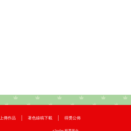
上傳作品
著色線稿下載
得獎公佈
+1today
投票平台