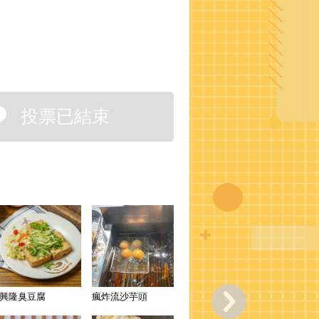
投票已結束
興隆臭豆腐
瘋炸流沙芋頭