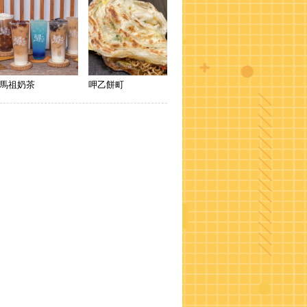
馬祖奶茶
呷乙餅町