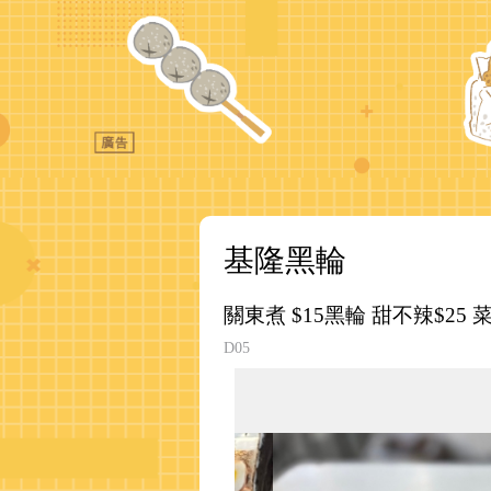
基隆黑輪
關東煮 $15黑輪 甜不辣$25 菜
D05