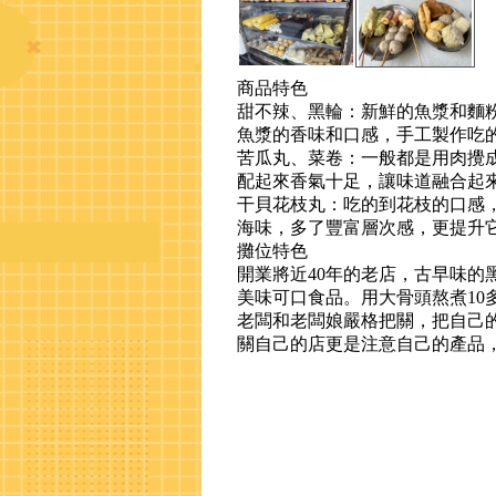
商品特色
甜不辣、黑輪：新鮮的魚漿和麵
魚漿的香味和口感，手工製作吃
苦瓜丸、菜卷：一般都是用肉攪
配起來香氣十足，讓味道融合起
干貝花枝丸：吃的到花枝的口感
海味，多了豐富層次感，更提升
攤位特色
開業將近40年的老店，古早味的
美味可口食品。用大骨頭熬煮10
老闆和老闆娘嚴格把關，把自己
關自己的店更是注意自己的產品