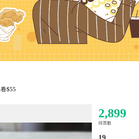
卷$55
2,899
得票數
19