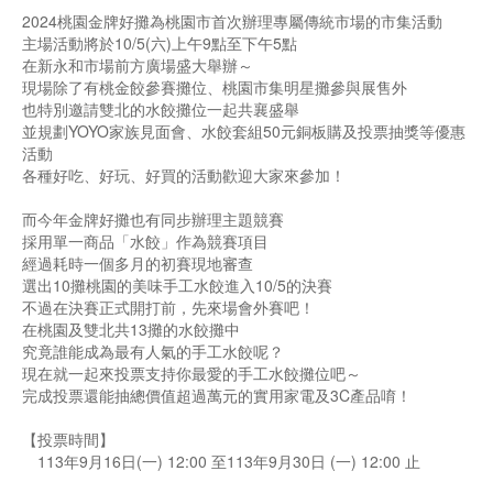
2024桃園金牌好攤為桃園市首次辦理專屬傳統市場的市集活動
主場活動將於10/5(六)上午9點至下午5點
在新永和市場前方廣場盛大舉辦～
現場除了有桃金餃參賽攤位、桃園市集明星攤參與展售外
也特別邀請雙北的水餃攤位一起共襄盛舉
並規劃YOYO家族見面會、水餃套組50元銅板購及投票抽獎等優惠
活動
各種好吃、好玩、好買的活動歡迎大家來參加！
而今年金牌好攤也有同步辦理主題競賽
採用單一商品「水餃」作為競賽項目
經過耗時一個多月的初賽現地審查
選出10攤桃園的美味手工水餃進入10/5的決賽
不過在決賽正式開打前，先來場會外賽吧！
在桃園及雙北共13攤的水餃攤中
究竟誰能成為最有人氣的手工水餃呢？
現在就一起來投票支持你最愛的手工水餃攤位吧～
完成投票還能抽總價值超過萬元的實用家電及3C產品唷！
【投票時間】
113年9月16日(一) 12:00 至113年9月30日 (一) 12:00 止