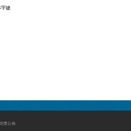
林宇婕
得獎公佈