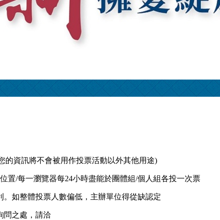
參與(您的資訊將不會被用作投票活動以外其他用途)
，每一IP位置/每一瀏覽器每24小時盡能於團體組/個人組各投一次票
權利。如整體投票人數偏低，主辦單位得從缺認定
詢問之處，請洽