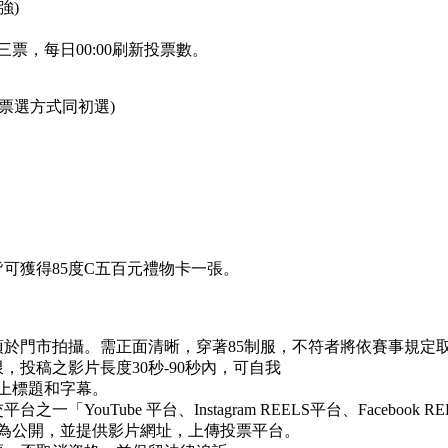
強)
票，每日00:00刷新投票數。
 (票選方式同初選)
可獲得85度C五百元禮物卡一張。
須於門市拍攝。需正面清晰，穿著85制服，不符者將依賽事規定
，投稿之影片長度30秒-90秒內，可自我
上標題和字幕。
「YouTube 平台、Instagram REELS平台、Faceboo
為公開，並提供影片網址，上傳投票平台。