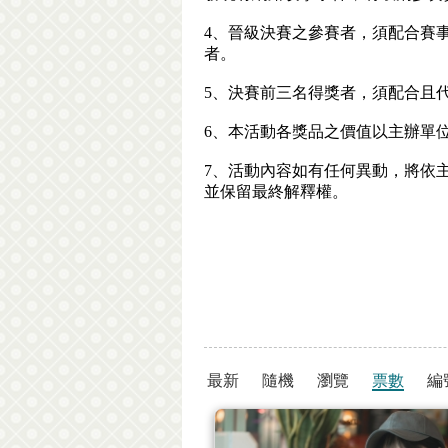
4、晉級決賽之參賽者，須配合賽
者。
5、決賽前三名得獎者，須配合且
6、本活動各獎品之價值以主辦單
7、活動內容如有任何異動，將依
並保留最終解釋權。
最新
隨機
瀏覽
票數
編