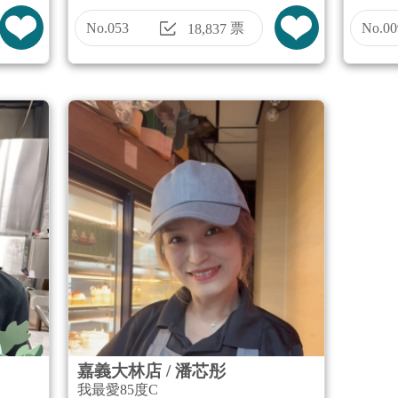
No.053
票
No.00
18,837
嘉義大林店 / 潘芯彤
我最愛85度C