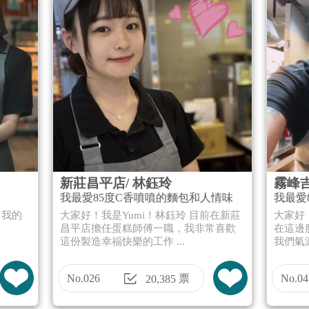
新莊昌平店/ 林鈺玲
霧峰吉
我最愛85度C香噴噴的麵包和人情味
我最愛
樣甜。
，我的
大家好！我是Yumi！林鈺玲 目前在新莊
大家好
昌平店擔任蛋糕師傅一職，我非常喜歡
在這邊
這份製造幸福快樂的工作 ...
我們氣派
No.026
票
No.04
20,385