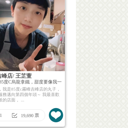
峰店/ 王芷萱
85度C烏龍拿鐵，甜度要像我一
，我是85度c霧峰吉峰店的丸子，
服務邁向第四個年頭～ 我最喜歡
的店面， ...
1
票
19,690