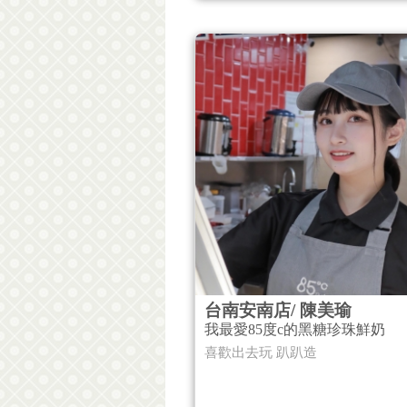
台南安南店/ 陳美瑜
我最愛85度c的黑糖珍珠鮮奶
喜歡出去玩 趴趴造