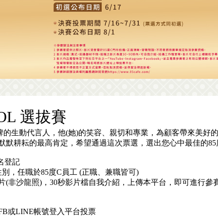
DOL 選拔賽
品牌的生動代言人，他(她)的笑容、親切和專業，為顧客帶來美好
耕耘的最高肯定，希望通過這次票選，選出您心中最佳的85度C S
報名登記
性別，任職於85度C員工 (正職、兼職皆可)
(非沙龍照)，30秒影片檔自我介紹，上傳本平台，即可進行參
B或LINE帳號登入平台投票