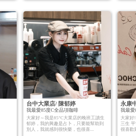
台中大業店/ 陳郁婷
永康
我最愛85度C全品項咖啡
我最愛
喝！
大家好～我是85°C大業店的晚班工讀生
大家好
郁婷，我的興趣是占卜，只要能幫助到
三生 平
別人，我就感到很快樂，也很喜...
很喜歡到