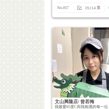
No.057
票
19,114
文山興隆店/ 曾若梅
我最愛85度C與我相遇的每一位