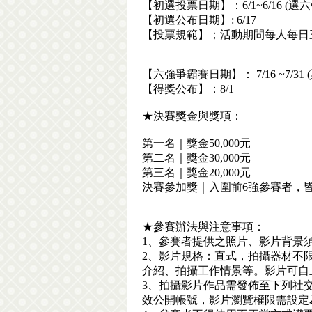
【初選投票日期】：6/1~6/16 (選六
【初選公布日期】: 6/17
【投票規範】；活動期間每人每日三
【六強爭霸賽日期】： 7/16 ~7/31
【得獎公布】：8/1
★決賽獎金與獎項：
第一名｜獎金50,000元
第二名｜獎金30,000元
第三名｜獎金20,000元
決賽參加獎｜入圍前6強參賽者，皆
★參賽辦法與注意事項：
1、參賽者提供之照片、影片背景
2、影片規格：直式，拍攝器材不限
介紹、拍攝工作情景等。影片可自
3、拍攝影片作品需發佈至下列社交平台之一
效公開帳號，影片瀏覽權限需設定