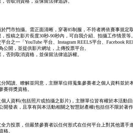
票，否取消資格，並保留法律追訴。
須於門市拍攝。需正面清晰，穿著85制服，不符者將依賽事規定
，投稿之影片長度30秒-90秒內，可自我介紹、拍攝工作情景
「YouTube 平台、Instagram REELS平台、Faceboo
為公開，並提供影片網址，上傳投票平台。
票，否則取消資格，並保留法律追訴權。
充分閱讀、瞭解並同意，主辦單位得蒐集參賽者之個人資料並於
參賽得獎資格。
之個人資料(包括照片或拍攝之影片)，主辦單位皆有權於本活動
公開發表，且享有與本活動相關之智慧財產權(包括但不限於著
友全力投票，但嚴禁參賽者以任何形式在任何平台上對其他選手
資格。