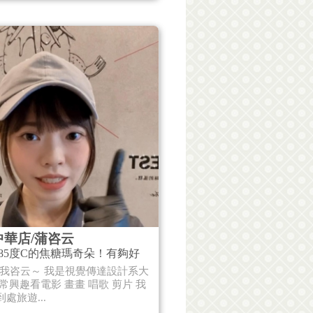
中華店/蒲咨云
85度C的焦糖瑪奇朵！有夠好
!我咨云～ 我是視覺傳達設計系大
常興趣看電影 畫畫 唱歌 剪片 我
處旅遊...