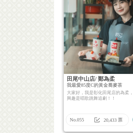
田尾中山店/ 鄭為柔
我最愛85度C的黃金蕎麥茶
大家好，我是彰化田尾店的為柔
興趣是唱歌跳舞追劇！！
No.055
票
20,433