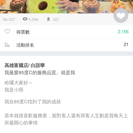
No.027
6,594
221
2,156
得票數
21
活動排名
高雄富國店/ 白語華
我最愛85度C的服務品質。就是我
哈囉大家好～
我是小雨
我在85度C找到了我的成就
原本就很喜歡服務業，面對客人還有與客人互動是我每天上
班最開心的事情