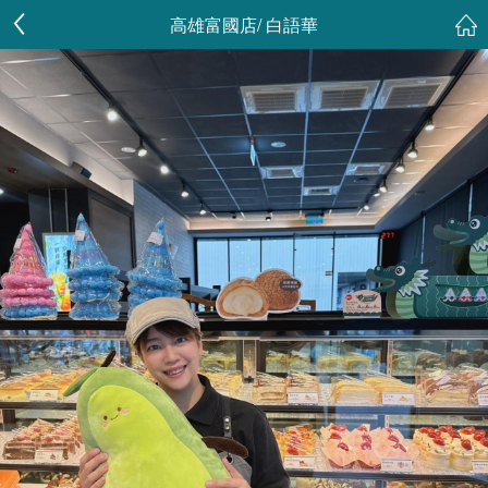
高雄富國店/ 白語華