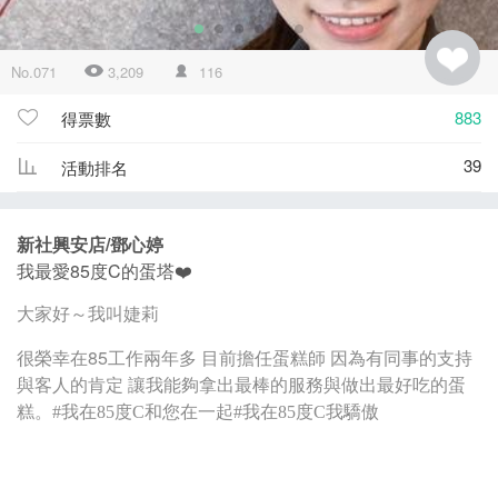
No.071
3,209
116
883
得票數
39
活動排名
新社興安店/鄧心婷
我最愛85度C的蛋塔❤️
大家好～我叫婕莉
很榮幸在85工作兩年多 目前擔任蛋糕師 因為有同事的支持
與客人的肯定 讓我能夠拿出最棒的服務與做出最好吃的蛋
糕。
#我在85度C和您在一起#我在85度C我驕傲