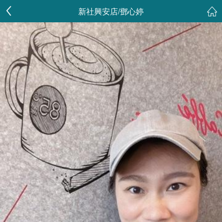
新社興安店/鄧心婷