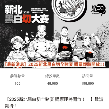
參選數量
總投票數
訪問量
105
48,985
198,890
【2025新北黑白切全豬宴 購票即將開放！！】敬請
期待！