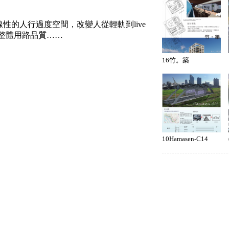
性的人行過度空間，改變人從輕軌到live
升整體用路品質……
16竹。築
10Hamasen-C14