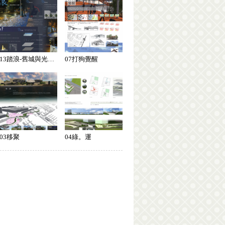
13踏浪-舊城與光榮碼頭介面處理
07打狗覺醒
03移聚
04綠。運