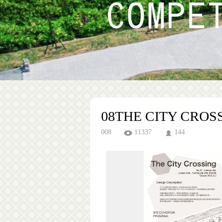
08THE CITY CROS
008
11337
144