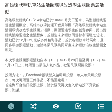
高雄環狀輕軌車站生活圈環境改造學生競圖票選活
動
高雄環狀輕軌C1~C14車站已於106年9月完工通車，為型塑輕軌週
邊生活圈概念，高雄市政府捷運工程局舉辦「高雄環狀輕軌車站生
活圈環境改造學生競圖」活動，期望透過學生的創意參與，提出對
輕軌沿線週遭之生活想像，並塑造未來輕軌周邊都市環境之想法，
活動已於12月中旬完成多件精彩作品，並於各輕軌車站展出，且
同步舉辦票選活動，邀請搭乘民眾共同擘畫未來輕軌沿線生活圈之
願景。
本次學生競圖票選活動自本（106）年12月29日起至明（107）年
1月21日止，將票選出最佳人氣作品，歡迎民眾踴躍投票！
投票方法：以Facebook帳號登入後即可投票，每人每天可投票一
次，每次可票選三件作品，不能重複喔！
若達到平台當日投票上限，請於隔天再次進入網站投下寶貴的一
票，謝謝。
活動時區: UTC +08:00
投票時間: 2017-12-29 00:00 ~ 2018-01-21 23:55