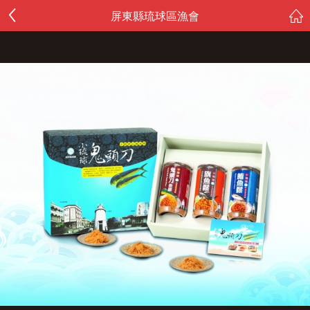
屏東縣琉球區漁會