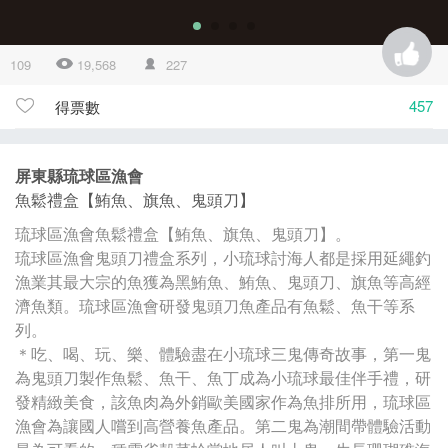
109
19,568
227
457
得票數
屏東縣琉球區漁會
魚鬆禮盒【鮪魚、旗魚、鬼頭刀】
琉球區漁會魚鬆禮盒【鮪魚、旗魚、鬼頭刀】。
琉球區漁會鬼頭刀禮盒系列，小琉球討海人都是採用延繩釣
漁業其最大宗的魚獲為黑鮪魚、鮪魚、鬼頭刀、旗魚等高經
濟魚類。琉球區漁會研發鬼頭刀魚產品有魚鬆、魚干等系
列。
＊吃、喝、玩、樂、體驗盡在小琉球三鬼傳奇故事，第一鬼
為鬼頭刀製作魚鬆、魚干、魚丁成為小琉球最佳伴手禮，研
發精緻美食，該魚肉為外銷歐美國家作為魚排所用，琉球區
漁會為讓國人嚐到高營養魚產品。第二鬼為潮間帶體驗活動