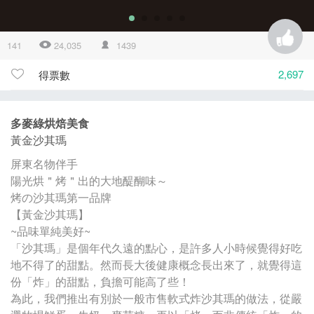
141
24,035
1439
2,697
得票數
多麥綠烘焙美食
黃金沙其瑪
屏東名物伴手
陽光烘＂烤＂出的大地醍醐味～
烤の沙其瑪第一品牌
【黃金沙其瑪】
~品味單純美好~
「沙其瑪」是個年代久遠的點心，是許多人小時候覺得好吃
地不得了的甜點。然而長大後健康概念長出來了，就覺得這
份「炸」的甜點，負擔可能高了些！
為此，我們推出有別於一般市售軟式炸沙其瑪的做法，從嚴