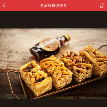
多麥綠烘焙美食