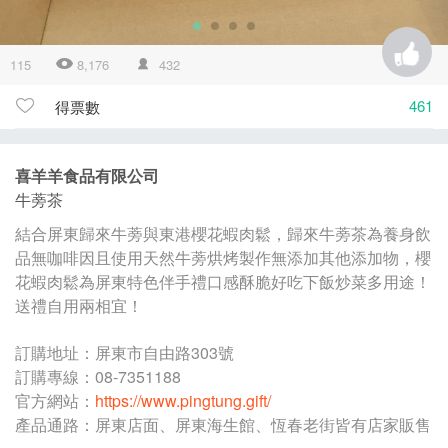
115
8,176
432
461
得票數
喜羊羊食品有限公司
牛蒡茶
結合屏東歸來牛蒡與東港櫻花蝦肉鬆，歸來牛蒡茶為養身飲
品無咖啡因且使用天然牛蒡烘烤製作無添加其他添加物，櫻
花蝦肉鬆為屏東特色伴手禮口感酥脆好吃下飯炒菜多用途！
送禮自用兩相宜！
訂購地址：屏東市自由路303號
訂購專線：08-7351188
官方網站：
https://www.pingtung.gift/
產品通路：屏東店面、屏東海生館、恆春老街皆有店家販售