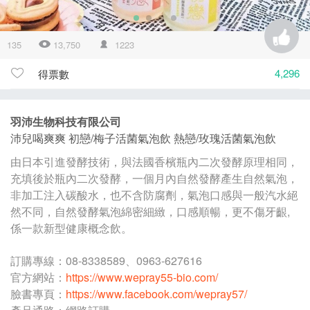
135
13,750
1223
4,296
得票數
羽沛生物科技有限公司
沛兒喝爽爽 初戀/梅子活菌氣泡飲 熱戀/玫瑰活菌氣泡飲
由日本引進發酵技術，與法國香檳瓶內二次發酵原理相同，
充填後於瓶內二次發酵，一個月內自然發酵產生自然氣泡，
非加工注入碳酸水，也不含防腐劑，氣泡口感與一般汽水絕
然不同，自然發酵氣泡綿密細緻，口感順暢，更不傷牙齦,
係一款新型健康概念飲。
訂購專線：08-8338589、0963-627616
官方網站：
https://www.wepray55-bio.com/
臉書專頁：
https://www.facebook.com/wepray57/