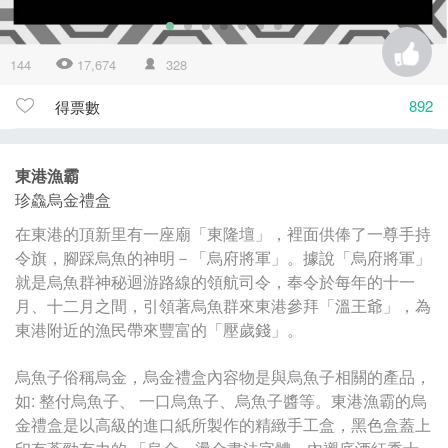
144
17,674
328
892
得票數
東港漁霸
珍鱻烏金禮盒
在東港的頂新里有一座廟「東隆壇」，裡面供俸了一尊手持
令旗，腳踩烏魚的神明－「烏府將軍」。據說「烏府將軍」
就是烏魚群神秘迴游路線的領航司令，奉令於每年的十一
月、十二月之間，引領著烏魚群來東港參拜「溫王爺」，為
東港附近的漁民帶來豐富的「壓歲錢」。
烏魚子俗稱烏金，烏金禮盒內容物是與烏魚子相關的產品，
如: 整付烏魚子、 一口烏魚子、烏魚子醬等。東港漁霸的烏
金禮盒是以高級的進口紙所製作的精緻手工盒，黑色盒蓋上