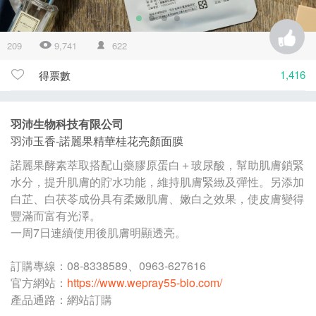
209
9,741
622
1,416
得票數
羽沛生物科技有限公司
羽沛玉香-諾麗果精華桂花亮顏面膜
諾麗果酵素萃取搭配山藥膠原蛋白＋玻尿酸，幫助肌膚鎖緊
水分，提升肌膚的貯水功能，維持肌膚緊緻及彈性。另添加
白芷、白茯苓成份具有柔嫩肌膚、嫩白之效果，使皮膚變得
豐滿而富有光澤。
一周7日連續使用後肌膚明顯透亮。
訂購專線：08-8338589、0963-627616
官方網站：
https://www.wepray55-bio.com/
產品通路：網站訂購