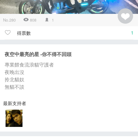
No.280
808
1
1
得票數
夜空中最亮的星 -你不得不回頭
專業餵食流浪貓守護者
夜晚出沒
拎北貓奴
無貓不談
最新支持者