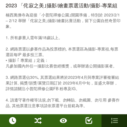
2023 「侘寂之美｣攝影/繪畫票選活動/攝影-專業組
楠西萬佛寺為迎接「小普陀禪修公園｣開園準備，特別於 2023/2/1
– 2/12 舉辦「侘寂之美｣攝影/繪畫比賽活動，留下公園自然奇景印
象。
1. 所有參賽人需年滿18歲以上。
2. 網路票選以參賽作品為投票標的, 本票選區為攝影-專業祖,每票
選區每IP 最多投三票。
• 攝影 ｢ 專業組 ｣ 定義：
凡參加國內外任一攝影比賽曾經獲獎，或舉辦過公開攝影展者。
3. 網路票選佔30%, 其票選結果將於2023年4月與專業評審複審結
果計算, 揭獎/頒獎/展覽日期訂於 2023年6月中旬，並盛大舉辦，
詳情請關注小普陀禪修公園FB 粉專及IG。
4. 請遵守著作權等法規,勿下載、勿轉貼、勿截圖、勿引用 參賽作
品, 其他票選注意事項請依票選平台規範為準。
5. 主辦單位保有活動隨時修改及終止權利，如有任何異動將公告
於「小普陀禪修公園｣ FB 粉絲專頁。