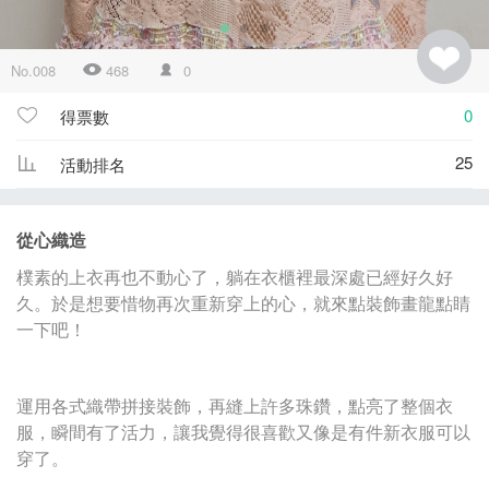
No.008
468
0
0
得票數
25
活動排名
從心織造
樸素的上衣再也不動心了，躺在衣櫃裡最深處已經好久好
久。於是想要惜物再次重新穿上的心，就來點裝飾畫龍點睛
一下吧！
運用各式織帶拼接裝飾，再縫上許多珠鑽，點亮了整個衣
服，瞬間有了活力，讓我覺得很喜歡又像是有件新衣服可以
穿了。