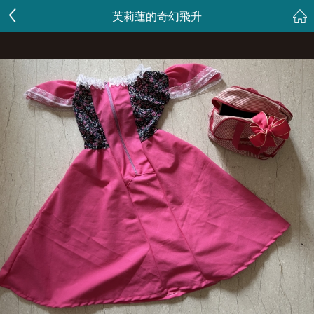
芙莉蓮的奇幻飛升