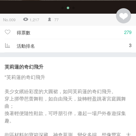
No.009
1,217
77
279
得票數
3
活動排名
芙莉蓮的奇幻飛升
"芙莉蓮的奇幻飛升
美少女繽紛彩度的大圓裙，如同芙莉蓮的奇幻飛升。
穿上挷帶芭蕾舞鞋，如自由飛天，旋轉輕盈跳著宮庭圓舞
曲；
換著輕便隨性鞋款，可呼朋引伴，邀起一場戶外春遊採集
趣。
街區材料如寶箱深藏、神奇莫測、變化多端、想像豐富、大