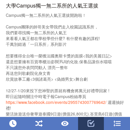
大學Campus獨一無二系所的人氣王選拔
Campus獨一無二系所的人氣王選拔開跑啦！
Campus團隊的帥哥美女帶我們走入校園認識系所，
我們要尋找獨一無二系所的人氣王
來看看人氣王都在學校學些什麼? 有什麼有趣的課程!
千萬別錯過「一日系所」系列影片
想要獲得全台唯一榮獲法國奧斯卡獎的面膜<我的美麗日記>
還是想要擁有百貨專櫃泊姿BERJI的化妝.保養品讓你水噹噹
不只讓您外表閃閃動人 漂亮一整年
再送您到歌劇院化身文青
欣賞故事工廠<3個諸葛亮> <偽婚男女>舞台劇
12/27-1/20來投下您神聖的票就有機會將萬元好禮帶回家 !
即日起隨時關注中時電子報Campus粉絲專頁
https://www.facebook.com/events/2955743007769642/
週週抽好
禮!
樂活旅遊送你奢華遊泰國9日遊(價值26,800元).峇里島6日遊(價值
26,500元)!