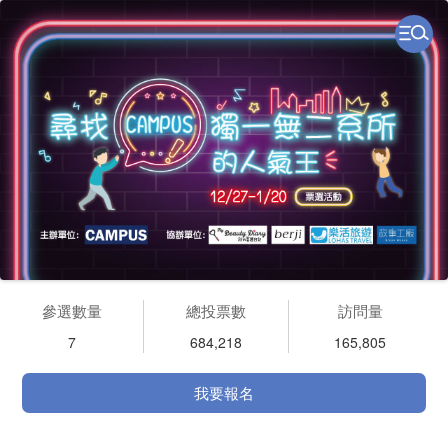
參選數量
總投票數
訪問量
7
684,218
165,805
我要報名