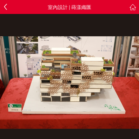
室內設計 | 蒔漾織匯