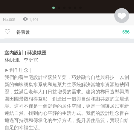
No.005
1,401
686
得票數
室內設計 | 蒔漾織匯
林岄珈、李昕霓
►創作理念｜
我們的養生宅設計坐落於苗栗，巧妙融合自然與科技，以創
新的蜘蛛網集水系統和魚菜共生系統解決當地水資源短缺問
題，並滿足老年人口日益增長的需求。建築的梯田造型與周
圍田園景觀相得益彰，創造出一個與自然和諧共處的宜居環
境。這裡不僅是一個舒適的居住空間，更是一個讓居民重新
連結自然、找到內心平靜的生活方式。我們的設計理念旨在
通過可持續和傳承化的生活方式，提升居住品質，實現自給
自足的幸福生活。