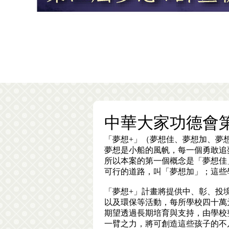
中華大家功德會
「夢想+」（夢想佳、夢想加、夢
夢想是小船的風帆，每一個勇敢追
所以本案的第一個概念是「夢想佳
可行的道路，叫「夢想加」；這些
「夢想+」計畫將提供中、彰、投
以及環保等活動，每所學校四十萬
期望透過長期培育與支持，由學校
一臂之力，將可創造這些孩子的不