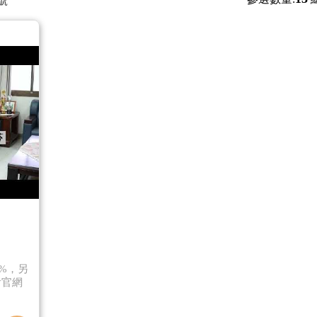
號
%，另
會官網