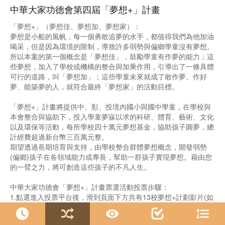
中華大家功德會第四屆「夢想+」計畫
「夢想+」（夢想佳、夢想加、夢想家）：
夢想是小船的風帆，每一個勇敢追夢的水手，都值得我們為他加油
喝采，但是因為環境的限制，導致許多弱勢與偏鄉學童沒有夢想。
所以本案的第一個概念是「夢想佳」，鼓勵學童有作夢的能力；這
些夢想，加入了學校或機構的整合與加乘作用，引導出了一條具體
可行的道路，叫「夢想加」；這些學童未來就成了敢作夢、作好
夢、能築夢的人，就符合最終「夢想家」的活動目標。
「夢想+」計畫將提供中、彰、投境內國小與國中學童，在學校與
本會整合與協助下，投入學童夢寐以求的科研、體育、藝術、文化
以及環保等活動，每所學校四十萬元夢想基金，協助孩子圓夢，總
計經費超過新台幣三百萬元整。
期望透過長期培育與支持，由學校整合群體夢想概念，開發弱勢
(偏鄉)孩子在各領域能力或專長，幫助一群孩子實現夢想。藉由您
的一臂之力，將可創造這些孩子的不凡人生。
中華大家功德會「夢想+」計畫票選活動投票步驟：
1.點選進入投票平台後，滑到頁面下方共有13校夢想+計劃影片(如
果是電腦頁面可能會有3頁)
2.選擇你最想支持的學校的"愛心"形狀投票，幫助孩子圓夢