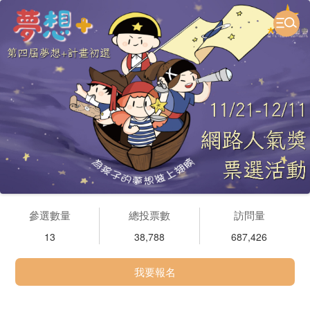
參選數量
總投票數
訪問量
13
38,788
687,426
我要報名