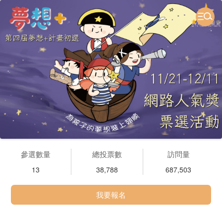
參選數量
總投票數
訪問量
13
38,788
687,503
我要報名