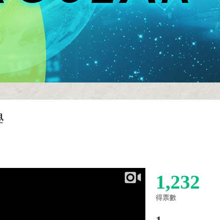
學
1,232
得票數