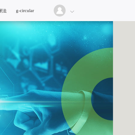
g-circular
辦法