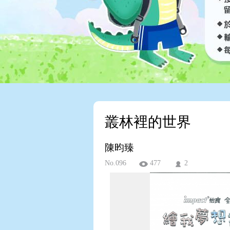
叢林裡的世界
陳昀臻
No.096
477
2