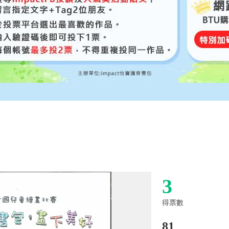
3
得票數
81