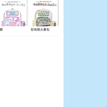
愛
彩色噴火書包