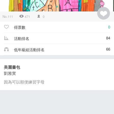
No.111
471
0
0
得票數
84
活動排名
66
低年級組活動排名
美麗書包
劉雅實
因為可以順便練習字母