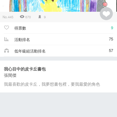
No.445
670
9
9
得票數
75
活動排名
57
低年級組活動排名
我心目中的皮卡丘書包
張閔傑
我最喜歡的皮卡丘，我夢想書包裡，要我最愛的角色