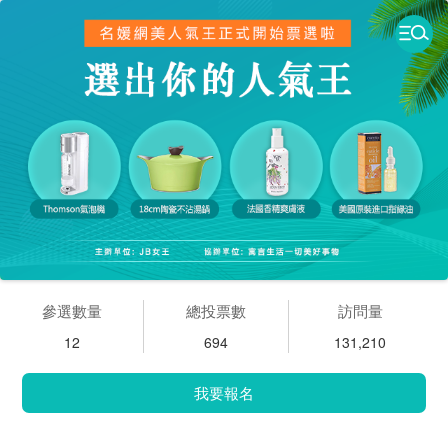
參選數量
總投票數
訪問量
12
694
131,210
我要報名