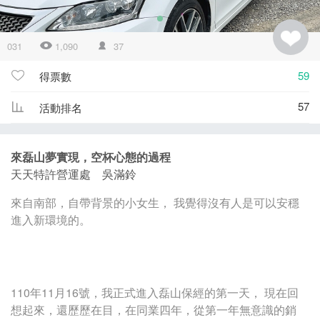
031
1,090
37
59
得票數
57
活動排名
來磊山夢實現，空杯心態的過程
天天特許營運處 吳滿鈴
來自南部，自帶背景的小女生， 我覺得沒有人是可以安穩
進入新環境的。
110年11月16號，我正式進入磊山保經的第一天， 現在回
想起來，還歷歷在目，在同業四年，從第一年無意識的銷