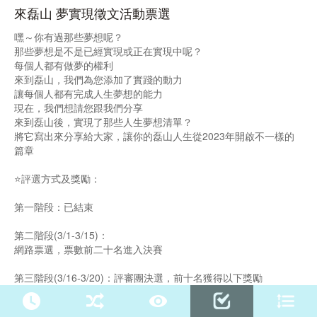
來磊山 夢實現徵文活動票選
嘿～你有過那些夢想呢？
那些夢想是不是已經實現或正在實現中呢？
每個人都有做夢的權利
來到磊山，我們為您添加了實踐的動力
讓每個人都有完成人生夢想的能力
現在，我們想請您跟我們分享
來到磊山後，實現了那些人生夢想清單？
將它寫出來分享給大家，讓你的磊山人生從2023年開啟不一樣的
篇章
⭐️評選方式及獎勵：
第一階段：已結束
第二階段(3/1-3/15)：
網路票選，票數前二十名進入決賽
第三階段(3/16-3/20)：評審團決選，前十名獲得以下獎勵
第一名：獎金 1 萬元（故事影片拍攝）
第二名：獎金８千元（故事影片拍攝）