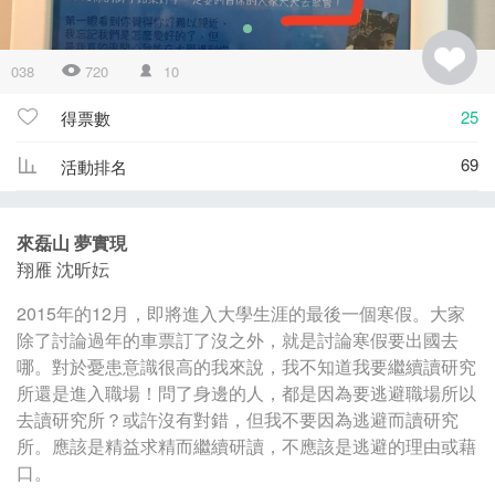
038
720
10
25
得票數
69
活動排名
來磊山 夢實現
翔雁 沈昕妘
2015年的12月，即將進入大學生涯的最後一個寒假。大家
除了討論過年的車票訂了沒之外，就是討論寒假要出國去
哪。對於憂患意識很高的我來說，我不知道我要繼續讀研究
所還是進入職場！問了身邊的人，都是因為要逃避職場所以
去讀研究所？或許沒有對錯，但我不要因為逃避而讀研究
所。應該是精益求精而繼續研讀，不應該是逃避的理由或藉
口。