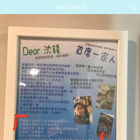
來磊山 夢實現