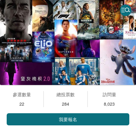
參選數量
總投票數
訪問量
22
284
8,023
我要報名