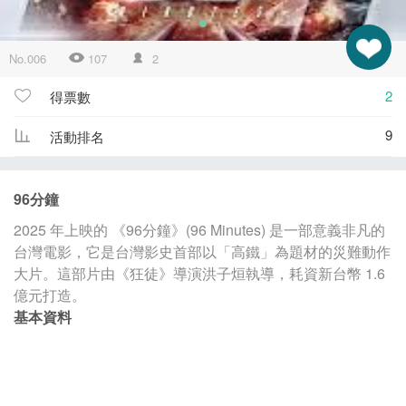
No.006
107
2
2
得票數
9
活動排名
96分鐘
2025 年上映的 《96分鐘》(96 Minutes) 是一部意義非凡的
台灣電影，它是台灣影史首部以「高鐵」為題材的災難動作
大片。這部片由《狂徒》導演洪子烜執導，耗資新台幣 1.6
億元打造。
基本資料