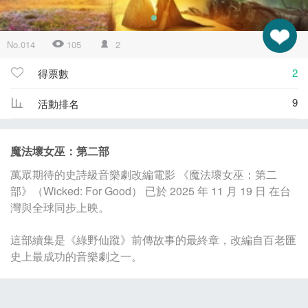
No.014
105
2
2
得票數
9
活動排名
魔法壞女巫：第二部
萬眾期待的史詩級音樂劇改編電影 《魔法壞女巫：第二
部》（Wicked: For Good） 已於 2025 年 11 月 19 日 在台
灣與全球同步上映。
這部續集是《綠野仙蹤》前傳故事的最終章，改編自百老匯
史上最成功的音樂劇之一。