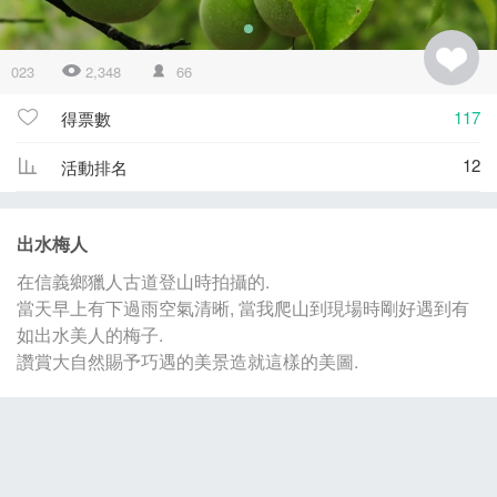
023
2,348
66
117
得票數
12
活動排名
出水梅人
在信義鄉獵人古道登山時拍攝的.
當天早上有下過雨空氣清晰, 當我爬山到現場時剛好遇到有
如出水美人的梅子.
讚賞大自然賜予巧遇的美景造就這樣的美圖.