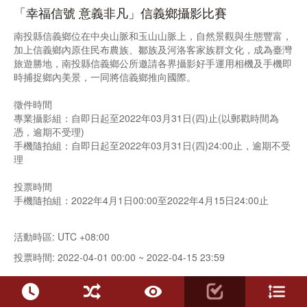
「幸福信號 意義非凡」信義鄉攝影比賽
南投縣信義鄉位在中央山脈和玉山山脈上，自然景觀與生態豐富，
加上信義鄉內原住民布農族、鄒族及河洛客家族群文化，成為臺灣
旅遊勝地，南投縣信義鄉公所邀請各界攝影好手運用相機及手機即
時捕捉鄉內美景，一同將信義鄉推向國際。
徵件時間
專業攝影組：自即日起至2022年03月31日(四)止(以郵戳時間為
憑，逾期不受理)
手機隨拍組：自即日起至2022年03月31日(四)24:00止，逾期不受
理
投票時間
手機隨拍組：2022年4月1日00:00至2022年4月15日24:00止
活動時區: UTC +08:00
投票時間: 2022-04-01 00:00 ~ 2022-04-15 23:59