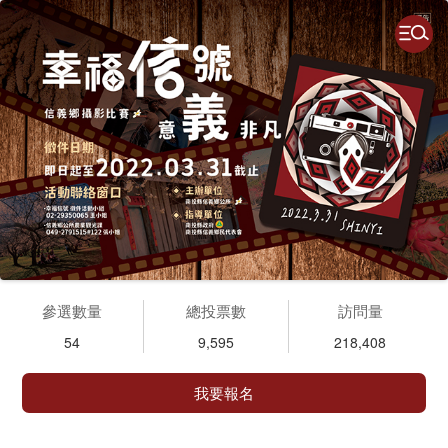
參選數量
總投票數
訪問量
54
9,595
218,408
我要報名