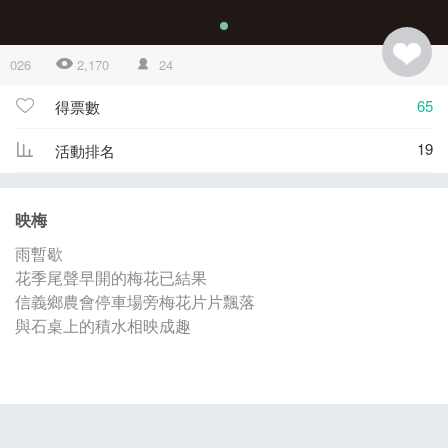
026
2,170
24
65
得票數
19
活動排名
映梅
雨暫歇
花季尾聲早開的梅花已結果
信義鄉農會停車場旁梅花片片飄落
與石桌上的積水相映成趣