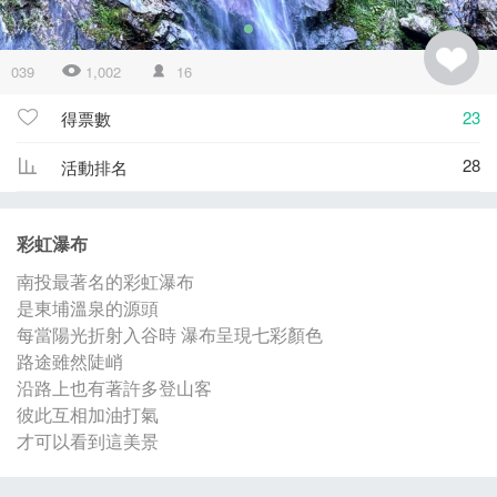
039
1,002
16
23
得票數
28
活動排名
彩虹瀑布
南投最著名的彩虹瀑布
是東埔溫泉的源頭
每當陽光折射入谷時 瀑布呈現七彩顏色
路途雖然陡峭
沿路上也有著許多登山客
彼此互相加油打氣
才可以看到這美景