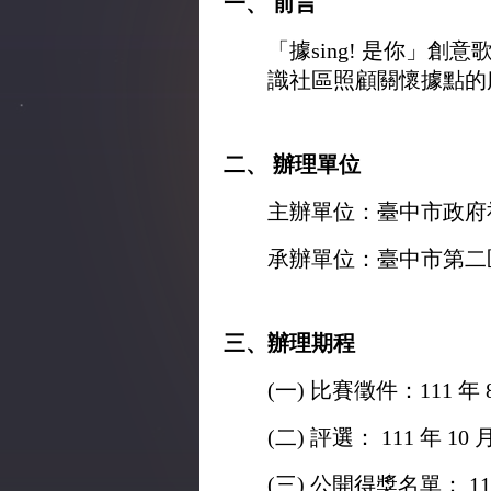
一、 前言
「據sing! 是你」創
識社區照顧關懷據點的
二、 辦理單位
主辦單位：臺中市政府
承辦單位：臺中市第二
三、
辦理期程
(一) 比賽徵件：111 年 8 
(二) 評選： 111 年 10 月
(三) 公開得獎名單： 111 