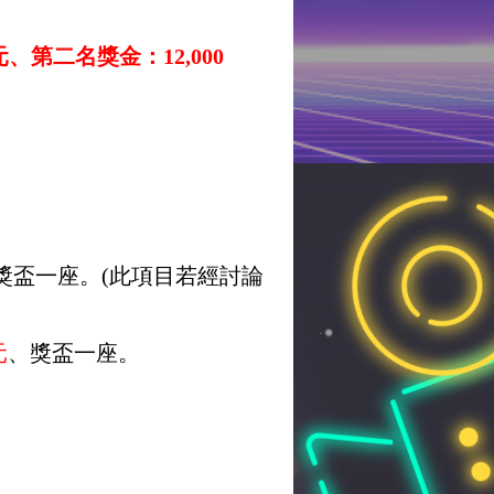
元、第二名獎金：12,000
獎盃一座。(此項目若經討論
元
、獎盃一座。