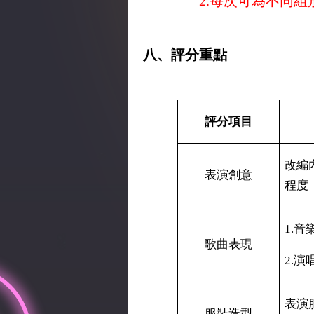
2.每次可為不同
八、評分重點
評分項目
改編
表演創意
程度
1.
音
歌曲表現
2.
演
表演
服裝造型