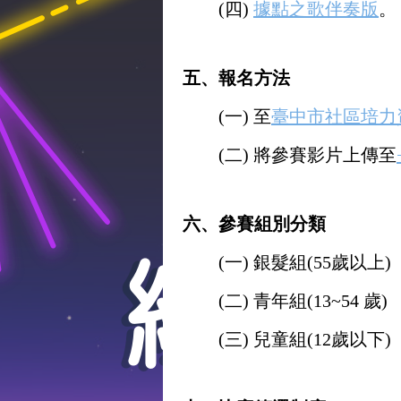
(四)
據點之歌伴奏版
。
五、報名方法
(一) 至
臺中市社區培力
(二) 將參賽影片上傳至
六、參賽組別分類
(一) 銀髮組(55歲以上)
(二) 青年組(13~54 歲)
(三) 兒童組(12歲以下)