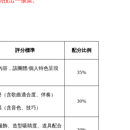
組別投出一張票。
評分標準
配分比例
內容，該團體
/
個人特色呈現
35%
樂（含歌曲適合度、伴奏）
30%
唱（含音色、技巧）
服飾、造型吸睛度、道具配合
20%