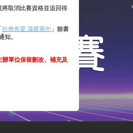
現將取消比賽資格並追回得
「
社會有愛 溫暖臺中
」臉書
 通知。
主辦單位保留刪改、補充及