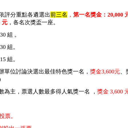
依評分重點各遴選出
前三名
，
第一名獎金：20,000 
 元
，各名次獎盃一座。
0 組 。
30 組。
15 組。
主辦單位討論決選出最佳特色獎一名，
獎金3,600元
、
)
票數為主，票選人數最多得人氣獎一名 ，
獎金 3,600 
次投票。