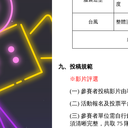
度
台風
整體
九、投稿規範
※影片評選
(一) 參賽者投稿影片
(二) 活動報名及投票平
(三) 參賽者單位需自
須清晰完整，共取 75