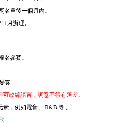
得獎名單後一個月內。
年11月辦理。
體報名參賽。
可變奏。
，但可改編語言，詞意不得有落差。
元素，例如電音、 R&B 等 。
歌
。