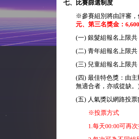
七、比賽篩選制度
※參賽組別將由評審，
元、第三名獎金：6,600
(一) 銀髮組報名上限共 3
(二) 青年組報名上限共 
(三) 兒童組報名上限共 
(四) 最佳特色獎：由
無適合者，亦或從缺。
(五) 人氣獎以網路投
※投票方式
1.每天00:00可再