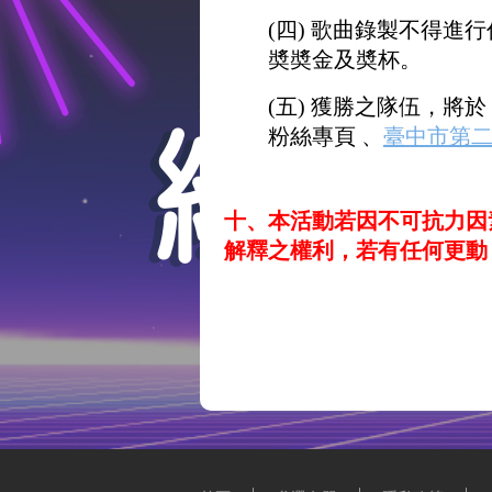
(四) 歌曲錄製不得
奬奬金及奬杯。
(五) 獲勝之隊伍，將於 
粉絲專頁 、
臺中市第
十、本活動若因不可抗力因
解釋之權利，若有任何更動