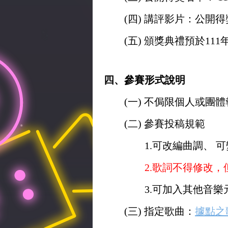
(四) 講評影片：公開
(五) 頒獎典禮預於111
四、參賽形式說明
(一) 不侷限個人或團
(二) 參賽投稿規範
1.可改編曲調、 
2.歌詞不得修改
3.可加入其他音樂
(三) 指定歌曲：
據點之