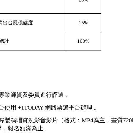
演出台風穩健度
15%
總計
100%
由專業師資及委員進行評選 。
台使用 +1TODAY 網路票選平台辦理 。
行錄製演唱實況影音影片（格式：MP4為主，畫質72
 隊，報名額滿為止。