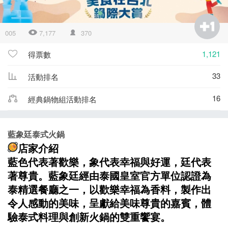
005
7,177
370
1,121
得票數
33
活動排名
16
經典鍋物組活動排名
藍象廷泰式火鍋
店家介紹
藍色代表著歡樂，象代表幸福與好運，廷代表
著尊貴。藍象廷經由泰國皇室官方單位認證為
泰精選餐廳之一，以歡樂幸福為香料，製作出
令人感動的美味，呈獻給美味尊貴的嘉賓，體
驗泰式料理與創新火鍋的雙重饗宴。