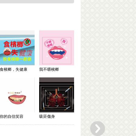
食檳榔，失健康
我不嚼檳榔
你的自信笑容
吸菸傷身