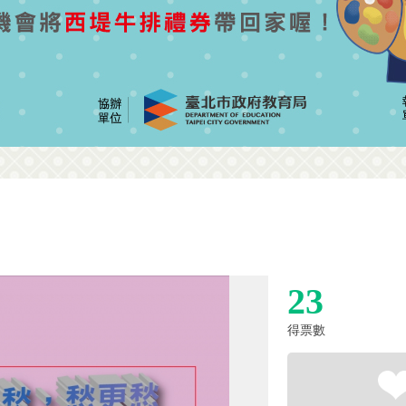
23
得票數