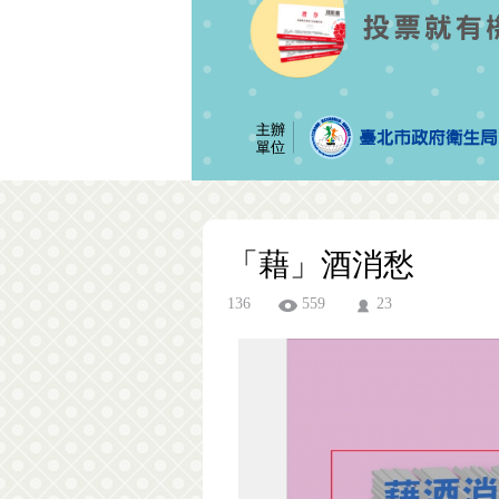
「藉」酒消愁
136
559
23