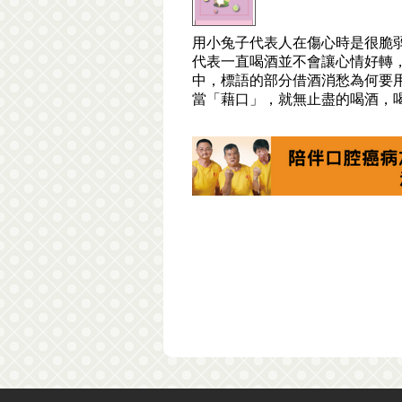
用小兔子代表人在傷心時是很脆
代表一直喝酒並不會讓心情好轉
中，標語的部分借酒消愁為何要
當「藉口」，就無止盡的喝酒，