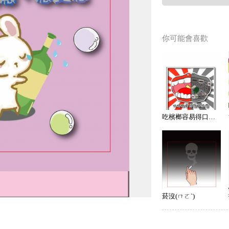
你可能會喜歡
吃檳榔容易得口腔癌
菸沒(ㄇㄛˋ)