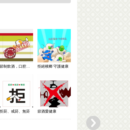
節制飲酒，口腔癌遠離你!!!
拒絕檳榔 守護健康
拒菸、戒菸、無菸
節酒愛健康