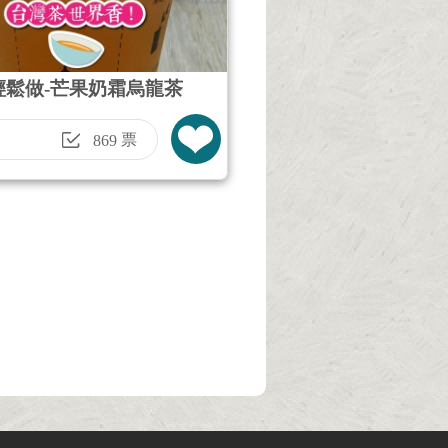
輕鬆做-芒果奶霜烏龍茶
票
869