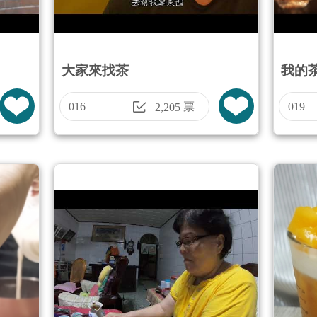
大家來找茶
我的
016
票
019
2,205