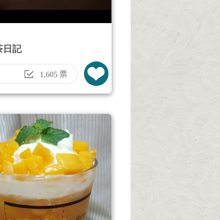
茶日記
票
1,605