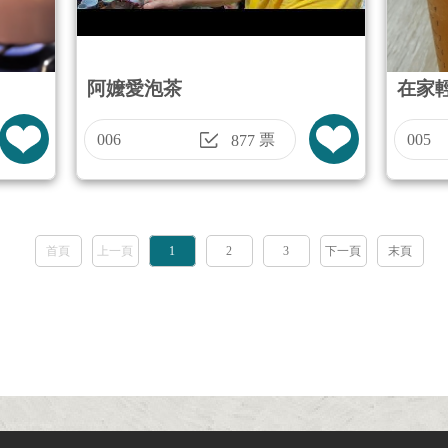
阿嬤愛泡茶
在家
006
票
005
877
首頁
上一頁
1
2
3
下一頁
末頁