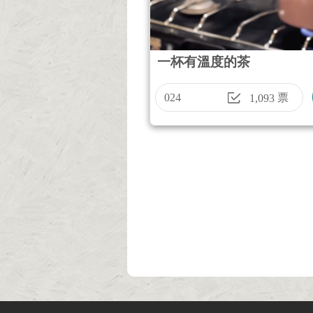
一杯有溫度的茶
024
票
1,093