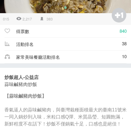
015
2,217
383
840
得票數
38
活動排名
10
家常美味餐廳活動排名
炒飯超人-公益店
蒜味鹹豬肉炒飯
【蒜味鹹豬肉炒飯】
香氣逼人的蒜味鹹豬肉，與臺灣栽種面積最大的臺南11號米
一同入鍋炒到入味，米粒口感Q彈、米質晶瑩、短圓飽滿，
新鮮程度不在話下！炒飯不僅鍋氣十足，口感也是絕佳！