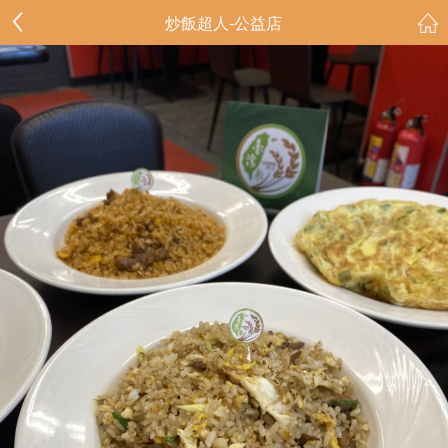
炒飯超人-公益店