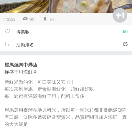
172528
481
54
66
得票數
65
活動排名
屋馬燒肉中港店
極盛干貝海鮮粥
新鮮米做的粥，可口美味又安心！
每次來到屋馬一定會點海鮮粥，超鮮超好吃
每一匙都有滿滿海鮮干貝，配料非常多！
屋馬選用臺灣在地原料米，所以每一顆米粒都非常飽滿Q彈
有口感！汰除多數破碎及變質米，品質把關再加入海鮮，真
的大大滿足