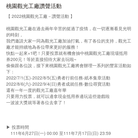
桃園觀光工廠讚聲活動
【 2022桃園觀光工廠－讚聲活動 】
桃園觀光工廠在過去兩年辛苦的挺過了疫情，在一切逐漸看見光明
的時刻，
我們邀請大家一同為觀光工廠加油打氣，有了各位的支持，觀光工
廠才能持續地為各位帶來更好的服務！
快點一起來+1吧！只要投票就有機會抽中桃園觀光工廠現場抵用
券200元！等於直接招待大家去玩啦~
偷偷跟各位說，接下來桃園觀光工廠將會辦理一系列的豐富活動如
下：
2022/7/1(五)-2022/8/5(五)勇者行前任務-紙本集章活動
2022/8/6(六)-2022/9/4(日)勇者成就任務-數位尋寶活動
還有一年一度的觀光工廠嘉年華
只要用力投票，就可以邊拿現金抵用券邊玩這些遊戲啦
一波波大獎就等著各位去拿了！
▶︎ 投票時間
111年6月27日(一) 00:00 至111年7月17日(日) 23:59