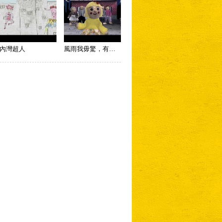
內灣超人
風雨我毋驚，有有恁逗陣行