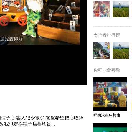
支持者排行榜
你可能會喜歡
裮的汽車狂想曲
的種子店 客人很少很少 爸爸希望把店收掉
 我也覺得種子店很珍貴...