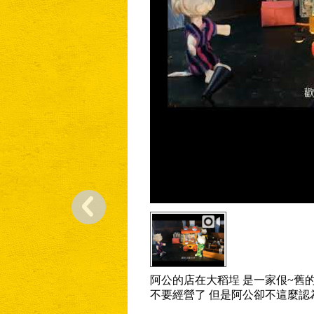
阿公的店在大稻埕 是一家佷~舊
不要經營了 但是阿公卻不這麼認為